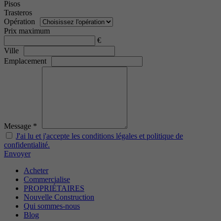
Pisos
Trasteros
Opération
Prix maximum
€
Ville
Emplacement
Message *
J'ai lu et j'accepte les conditions légales et politique de
confidentialité.
Envoyer
Acheter
Commercialise
PROPRIÉTAIRES
Nouvelle Construction
Qui sommes-nous
Blog