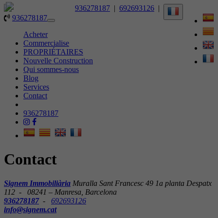
936278187
|
692693126
|
936278187
Toggle
navigation
Acheter
Commercialise
PROPRIÉTAIRES
Nouvelle Construction
Qui sommes-nous
Blog
Services
Contact
936278187
Contact
Signem Immobiliària
Muralla Sant Francesc 49 1a planta Despatx
112 - 08241 – Manresa, Barcelona
936278187
-
692693126
info@signem.cat